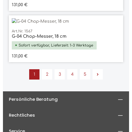
Regulärer Preis:
131,00 €
Art.Nr. 1567
G-04 Chop-Messer, 18 cm
Sofort verfügbar, Lieferzeit: 1-3 Werktage
Regulärer Preis:
131,00 €
1
2
3
4
5
Seite
Seite
Seite
Seite
Seite
Persönliche Beratung
Rechtliches
Service