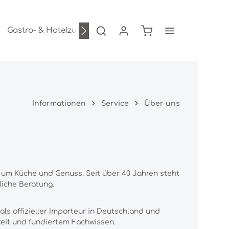
Warenkorb enthält 0
Gastro- & Hotelzubehör
Freizeitartikel
AKTION
Informationen
Service
Über uns
d um Küche und Genuss. Seit über 40 Jahren steht
liche Beratung.
ls offizieller Importeur in Deutschland und
keit und fundiertem Fachwissen.