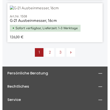
Art.Nr. 1508
G-21 Ausbeinmesser, 16cm
Sofort verfügbar, Lieferzeit: 1-3 Werktage
Regulärer Preis:
126,00 €
1
2
3
Seite
Seite
Seite
Persönliche Beratung
Rechtliches
Service