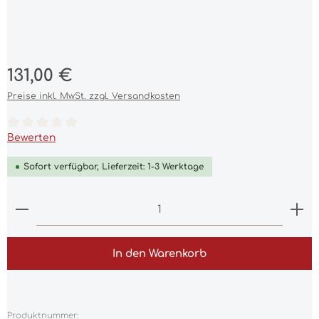
Regulärer Preis:
131,00 €
Preise inkl. MwSt. zzgl. Versandkosten
Durchschnittliche Bewertung von 0 von 5 Sternen
Bewerten
Sofort verfügbar, Lieferzeit: 1-3 Werktage
Produkt Anzahl: Gib den gewünschten Wert ein 
In den Warenkorb
Produktnummer: