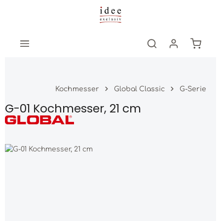
Zum Hauptinhalt springen
Warenk
Kochmesser
Global Classic
G-Serie
G-01 Kochmesser, 21 cm
Bildergalerie überspringen