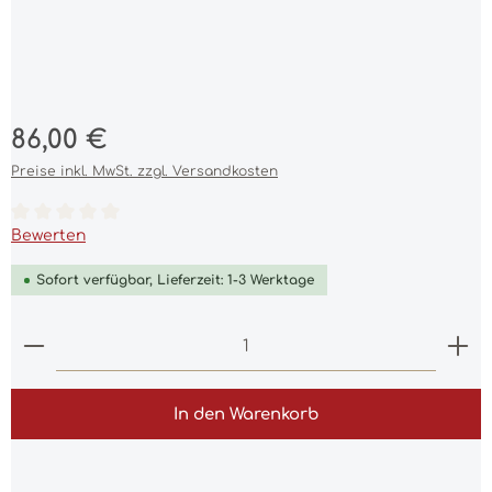
Regulärer Preis:
86,00 €
Preise inkl. MwSt. zzgl. Versandkosten
Durchschnittliche Bewertung von 0 von 5 Sternen
Bewerten
Sofort verfügbar, Lieferzeit: 1-3 Werktage
Produkt Anzahl: Gib den gewünschten Wert ein 
In den Warenkorb