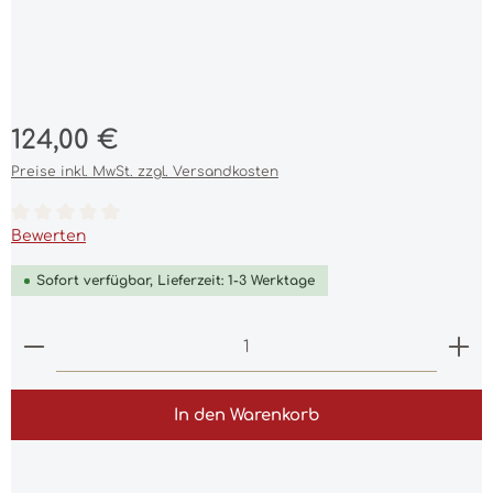
Regulärer Preis:
124,00 €
Preise inkl. MwSt. zzgl. Versandkosten
Durchschnittliche Bewertung von 0 von 5 Sternen
Bewerten
Sofort verfügbar, Lieferzeit: 1-3 Werktage
Produkt Anzahl: Gib den gewünschten Wert ein 
In den Warenkorb