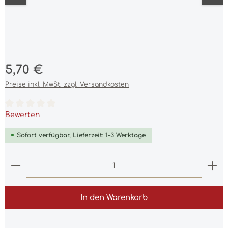
Regulärer Preis:
5,70 €
Preise inkl. MwSt. zzgl. Versandkosten
Durchschnittliche Bewertung von 0 von 5 Sternen
Bewerten
Sofort verfügbar, Lieferzeit: 1-3 Werktage
Produkt Anzahl: Gib den gewünschten Wert ein 
In den Warenkorb