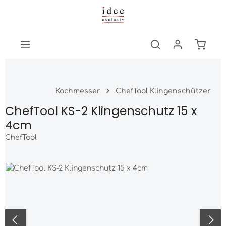
Zum Hauptinhalt springen
Warenk
Kochmesser
ChefTool Klingenschützer
ChefTool KS-2 Klingenschutz 15 x
4cm
ChefTool
Bildergalerie überspringen