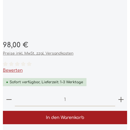
Regulärer Preis:
98,00 €
Preise inkl. MwSt. zzgl. Versandkosten
Durchschnittliche Bewertung von 0 von 5 Sternen
Bewerten
Sofort verfügbar, Lieferzeit: 1-3 Werktage
Produkt Anzahl: Gib den gewünschten Wert ein 
In den Warenkorb