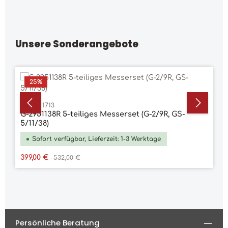
Unsere Sonderangebote
Produktgalerie überspringen
25
%
Art.Nr. 1713
G-2951138R 5-teiliges Messerset (G-2/9R, GS-
5/11/38)
Sofort verfügbar, Lieferzeit: 1-3 Werktage
Verkaufspreis:
Regulärer Preis:
399,00 €
532,00 €
Persönliche Beratung