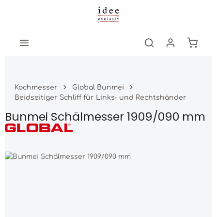
Zum Hauptinhalt springen
Warenk
Kochmesser
Global Bunmei
Beidseitiger Schliff für Links- und Rechtshänder
Bunmei Schälmesser 1909/090 mm
Bildergalerie überspringen