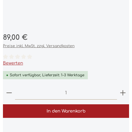
Regulärer Preis:
89,00 €
Preise inkl. MwSt. zzgl. Versandkosten
Durchschnittliche Bewertung von 0 von 5 Sternen
Bewerten
Sofort verfügbar, Lieferzeit: 1-3 Werktage
Produkt Anzahl: Gib den gewünschten Wert ein 
In den Warenkorb