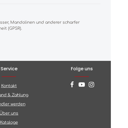
esser, Mandolinen und anderer scharfer
eit (GPSR).
Service
Folge uns
Kontakt
and & Zahlung
dler werden
Über uns
Kataloge