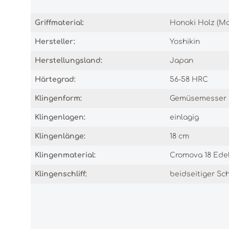
Griffmaterial:
Honoki Holz (Ma
Hersteller:
Yoshikin
Herstellungsland:
Japan
Härtegrad:
56-58 HRC
Klingenform:
Gemüsemesser
Klingenlagen:
einlagig
Klingenlänge:
18 cm
Klingenmaterial:
Cromova 18 Edel
Klingenschliff:
beidseitiger Schl