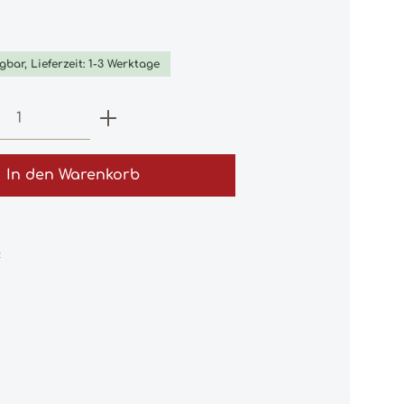
iche Bewertung von 0 von 5 Sternen
gbar, Lieferzeit: 1-3 Werktage
 Anzahl: Gib den gewünschten Wert e
In den Warenkorb
:
5