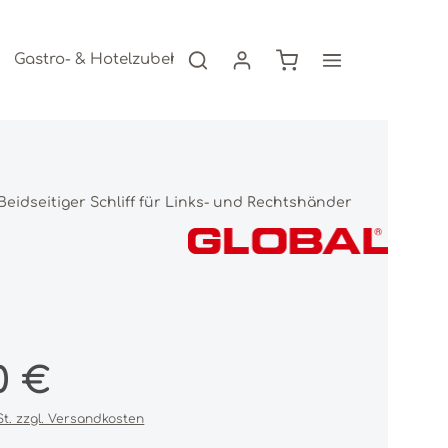
Warenkorb enthält 0
Gastro- & Hotelzubehör
Freizeitartikel
AKTION
Beidseitiger Schliff für Links- und Rechtshänder
s:
0 €
St. zzgl. Versandkosten