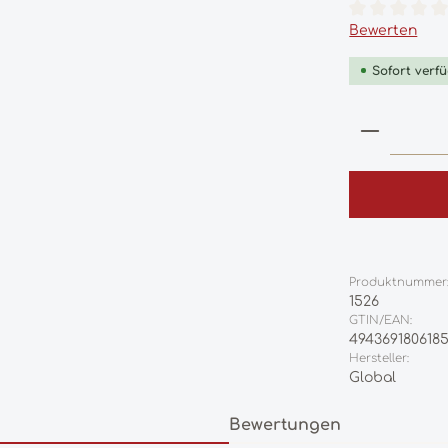
Durchschnittl
Bewerten
Sofort verfü
Produkt
Produktnummer
1526
GTIN/EAN:
494369180618
Hersteller:
Global
Bewertungen