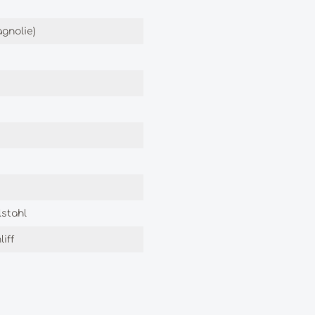
gnolie)
stahl
iff