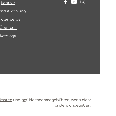
Kontakt
and & Zahlung
dler werden
Über uns
Kataloge
kosten
und ggf. Nachnahmegebühren, wenn nicht
anders angegeben.