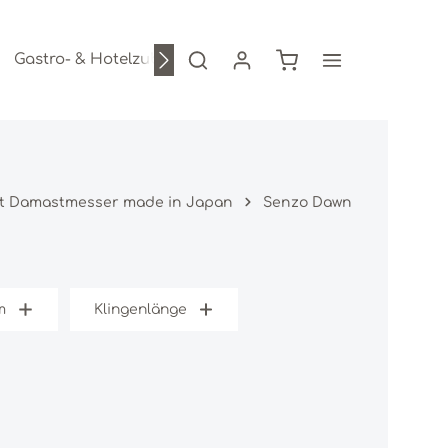
Warenkorb enthält 0
Gastro- & Hotelzubehör
Freizeitartikel
AKTION
ft Damastmesser made in Japan
Senzo Dawn
m
Klingenlänge