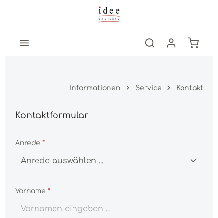
Zum Hauptinhalt springen
Warenk
Informationen
Service
Kontakt
Kontaktformular
Anrede
*
Vorname
*