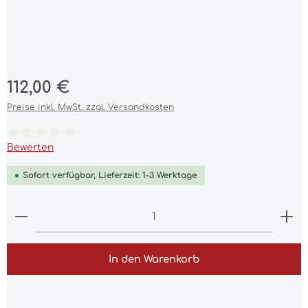
Regulärer Preis:
112,00 €
Preise inkl. MwSt. zzgl. Versandkosten
Durchschnittliche Bewertung von 0 von 5 Sternen
Bewerten
Sofort verfügbar, Lieferzeit: 1-3 Werktage
Produkt Anzahl: Gib den gewünschten Wert ein 
In den Warenkorb