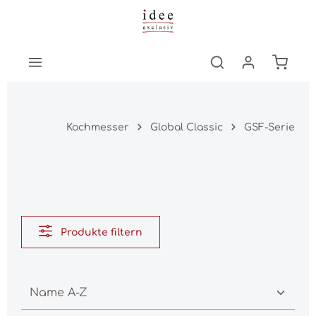
Zum Hauptinhalt springen
Warenk
Kochmesser
Global Classic
GSF-Serie
Produkte filtern