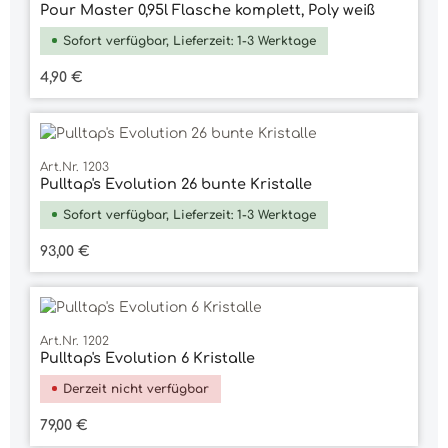
Pour Master 0,95l Flasche komplett, Poly weiß
Sofort verfügbar, Lieferzeit: 1-3 Werktage
Regulärer Preis:
4,90 €
Art.Nr. 1203
Pulltap's Evolution 26 bunte Kristalle
Sofort verfügbar, Lieferzeit: 1-3 Werktage
Regulärer Preis:
93,00 €
Art.Nr. 1202
Pulltap's Evolution 6 Kristalle
Derzeit nicht verfügbar
Regulärer Preis:
79,00 €