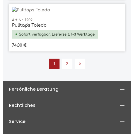
Art.Nr. 1209
Pulltap's Toledo
Sofort verfügbar, Lieferzeit: 1-3 Werktage
Regulärer Preis:
74,00 €
1
2
Seite
Seite
Persönliche Beratung
Rechtliches
Service