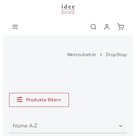
Zum Hauptinhalt springen
Warenk
Weinzubehör
DropStop
Produkte filtern