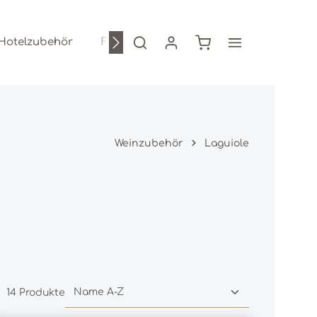
Warenkorb enthält 0
 Hotelzubehör
Freizeitartikel
AKTIONEN %
Weinzubehör
Laguiole
14 Produkte