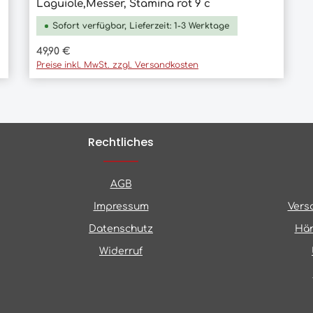
Laguiole,Messer, Stamina rot 9 c
In den Warenkorb
Sofort verfügbar, Lieferzeit: 1-3 Werktage
Regulärer Preis:
49,90 €
Preise inkl. MwSt. zzgl. Versandkosten
Rechtliches
AGB
Impressum
Vers
Datenschutz
Hän
Widerruf