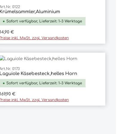
Art.Nr. 0122
Krümelsammler,Aluminium
In den Warenkorb
Sofort verfügbar, Lieferzeit: 1-3 Werktage
Regulärer Preis:
14,90 €
Preise inkl. MwSt. zzgl. Versandkosten
Art.Nr. 0173
Laguiole Käsebesteck,helles Horn
In den Warenkorb
Sofort verfügbar, Lieferzeit: 1-3 Werktage
Regulärer Preis:
169,90 €
Preise inkl. MwSt. zzgl. Versandkosten