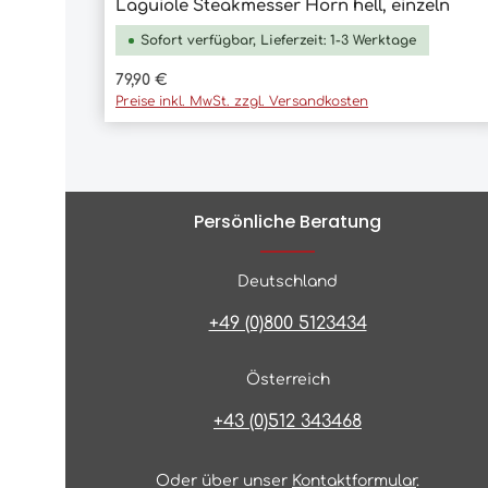
Laguiole Steakmesser Horn hell, einzeln
In den Warenkorb
Sofort verfügbar, Lieferzeit: 1-3 Werktage
Regulärer Preis:
79,90 €
Preise inkl. MwSt. zzgl. Versandkosten
Persönliche Beratung
Deutschland
+49 (0)800 5123434
Österreich
+43 (0)512 343468
Oder über unser
Kontaktformular
.