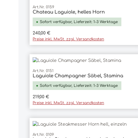
Art.Nr. 0159
Chateau Laguiole, helles Horn
In den Warenkorb
Sofort verfügbar, Lieferzeit: 1-3 Werktage
Regulärer Preis:
240,00 €
Preise inkl. MwSt. zzgl. Versandkosten
Art.Nr. 0151
Laguiole Champagner Säbel, Stamina
In den Warenkorb
Sofort verfügbar, Lieferzeit: 1-3 Werktage
Regulärer Preis:
219,00 €
Preise inkl. MwSt. zzgl. Versandkosten
Art.Nr. 0109