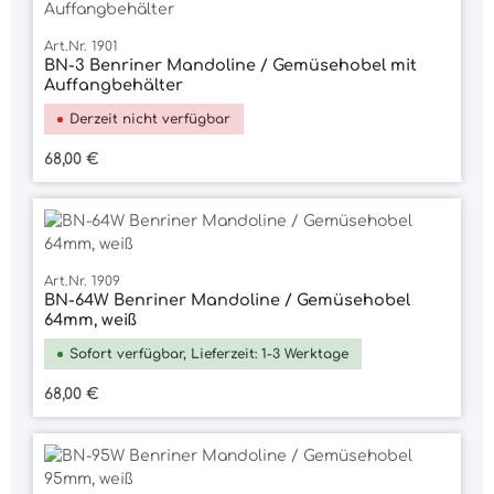
Art.Nr. 1901
BN-3 Benriner Mandoline / Gemüsehobel mit
Auffangbehälter
Derzeit nicht verfügbar
Regulärer Preis:
68,00 €
Art.Nr. 1909
BN-64W Benriner Mandoline / Gemüsehobel
64mm, weiß
Sofort verfügbar, Lieferzeit: 1-3 Werktage
Regulärer Preis:
68,00 €