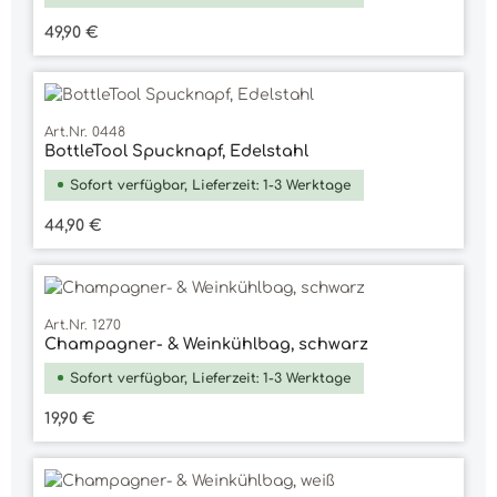
Regulärer Preis:
49,90 €
Art.Nr. 0448
BottleTool Spucknapf, Edelstahl
Sofort verfügbar, Lieferzeit: 1-3 Werktage
Regulärer Preis:
44,90 €
Art.Nr. 1270
Champagner- & Weinkühlbag, schwarz
Sofort verfügbar, Lieferzeit: 1-3 Werktage
Regulärer Preis:
19,90 €