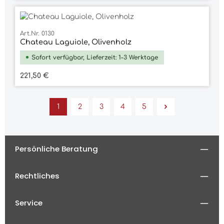
Art.Nr. 0130
Chateau Laguiole, Olivenholz
Sofort verfügbar, Lieferzeit: 1-3 Werktage
Regulärer Preis:
221,50 €
1
2
3
4
5
Seite
Seite
Seite
Seite
Seite
Persönliche Beratung
Rechtliches
Service