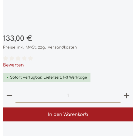
Regulärer Preis:
133,00 €
Preise inkl. MwSt. zzgl. Versandkosten
Durchschnittliche Bewertung von 0 von 5 Sternen
Bewerten
Sofort verfügbar, Lieferzeit: 1-3 Werktage
Produkt Anzahl: Gib den gewünschten Wert ein 
In den Warenkorb