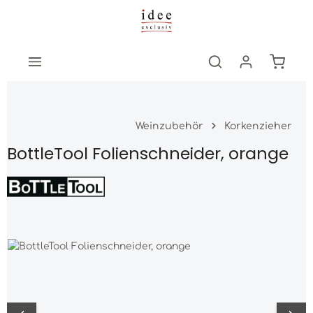
Zum Hauptinhalt springen
Warenk
Weinzubehör
Korkenzieher
BottleTool Folienschneider, orange
Bildergalerie überspringen