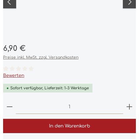
Regulärer Preis:
6,90 €
Preise inkl. MwSt. zzgl. Versandkosten
Durchschnittliche Bewertung von 0 von 5 Sternen
Bewerten
Sofort verfügbar, Lieferzeit: 1-3 Werktage
Produkt Anzahl: Gib den gewünschten Wert ein 
In den Warenkorb