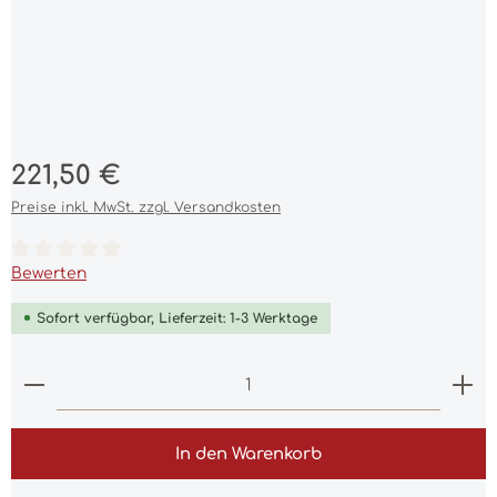
Regulärer Preis:
221,50 €
Preise inkl. MwSt. zzgl. Versandkosten
Durchschnittliche Bewertung von 0 von 5 Sternen
Bewerten
Sofort verfügbar, Lieferzeit: 1-3 Werktage
Produkt Anzahl: Gib den gewünschten Wert ein 
In den Warenkorb