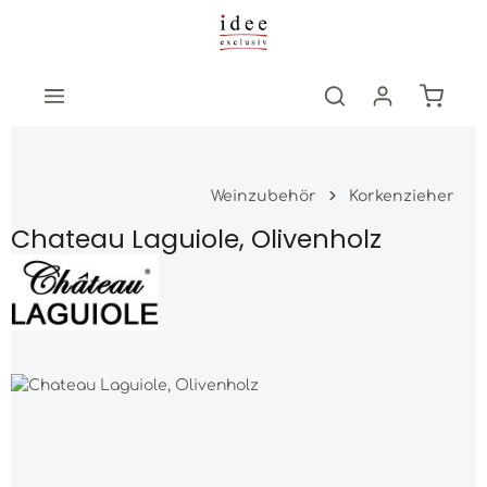
Zum Hauptinhalt springen
Warenk
Weinzubehör
Korkenzieher
Chateau Laguiole, Olivenholz
Bildergalerie überspringen