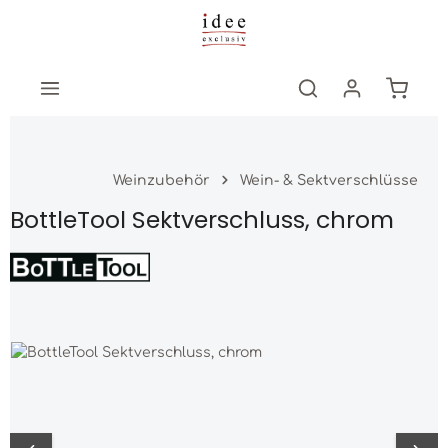
Zum Hauptinhalt springen
Warenk
Weinzubehör
Wein- & Sektverschlüsse
BottleTool Sektverschluss, chrom
Bildergalerie überspringen