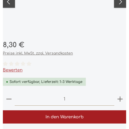
Regulärer Preis:
8,30 €
Preise inkl. MwSt. zzgl. Versandkosten
Durchschnittliche Bewertung von 0 von 5 Sternen
Bewerten
Sofort verfügbar, Lieferzeit: 1-3 Werktage
Produkt Anzahl: Gib den gewünschten Wert ein 
In den Warenkorb