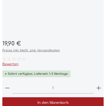
Regulärer Preis:
19,90 €
Preise inkl. MwSt. zzgl. Versandkosten
Durchschnittliche Bewertung von 0 von 5 Sternen
Bewerten
Sofort verfügbar, Lieferzeit: 1-3 Werktage
Produkt Anzahl: Gib den gewünschten Wert ein 
In den Warenkorb