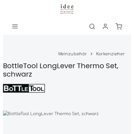
Zum Hauptinhalt springen
Warenk
Weinzubehör
Korkenzieher
BottleTool LongLever Thermo Set,
schwarz
Bildergalerie überspringen