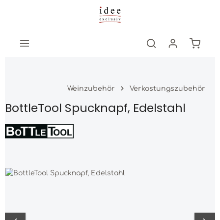
Zum Hauptinhalt springen
Warenk
Weinzubehör
Verkostungszubehör
BottleTool Spucknapf, Edelstahl
Bildergalerie überspringen