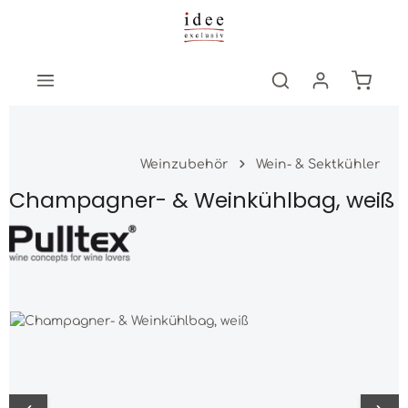
Zum Hauptinhalt springen
Warenk
Weinzubehör
Wein- & Sektkühler
Champagner- & Weinkühlbag, weiß
Bildergalerie überspringen