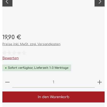
Regulärer Preis:
19,90 €
Preise inkl. MwSt. zzgl. Versandkosten
Durchschnittliche Bewertung von 0 von 5 Sternen
Bewerten
Sofort verfügbar, Lieferzeit: 1-3 Werktage
Produkt Anzahl: Gib den gewünschten Wert ein 
In den Warenkorb