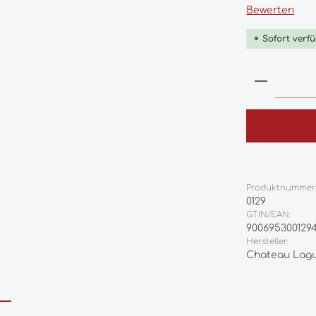
Durchschnittl
Bewerten
Sofort verfü
Produkt
Produktnummer
0129
GTIN/EAN:
900695300129
Hersteller:
Chateau Lagu