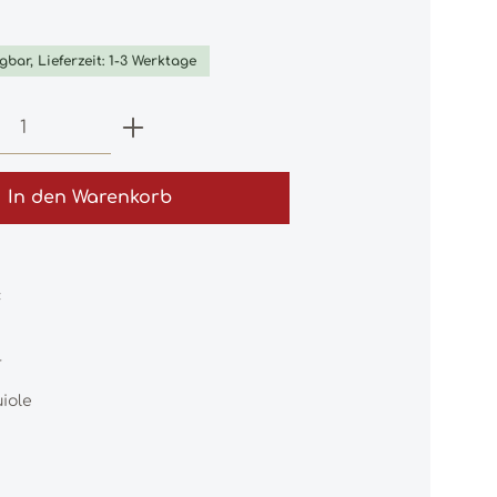
iche Bewertung von 0 von 5 Sternen
gbar, Lieferzeit: 1-3 Werktage
 Anzahl: Gib den gewünschten Wert e
In den Warenkorb
:
4
iole