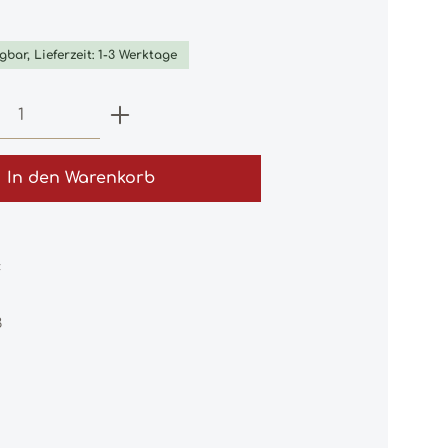
iche Bewertung von 0 von 5 Sternen
gbar, Lieferzeit: 1-3 Werktage
 Anzahl: Gib den gewünschten Wert e
In den Warenkorb
:
3