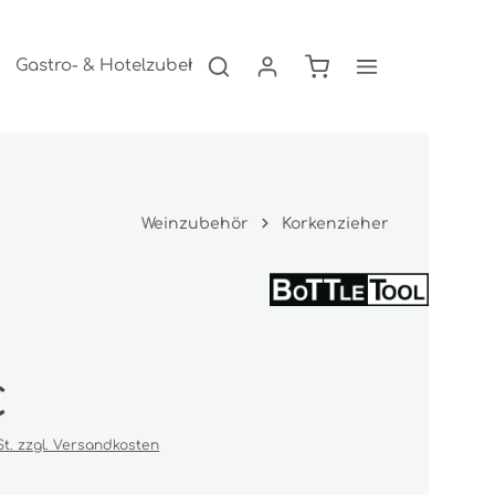
Warenkorb enthält 0
Gastro- & Hotelzubehör
Freizeitartikel
AKTION
Weinzubehör
Korkenzieher
s:
€
St. zzgl. Versandkosten