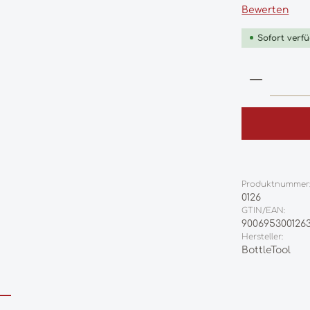
Durchschnittl
Bewerten
Sofort verfü
Produkt
Produktnummer
0126
GTIN/EAN:
900695300126
Hersteller:
BottleTool