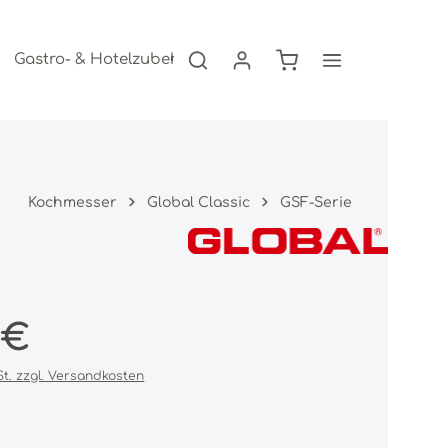
Warenkorb enthält 0
Gastro- & Hotelzubehör
Freizeitartikel
AKTION
Kochmesser
Global Classic
GSF-Serie
s:
 €
St. zzgl. Versandkosten
iche Bewertung von 0 von 5 Sternen