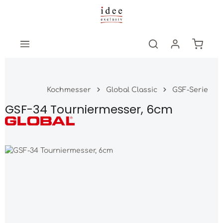
Zum Hauptinhalt springen
Warenk
Kochmesser
Global Classic
GSF-Serie
GSF-34 Tourniermesser, 6cm
Bildergalerie überspringen