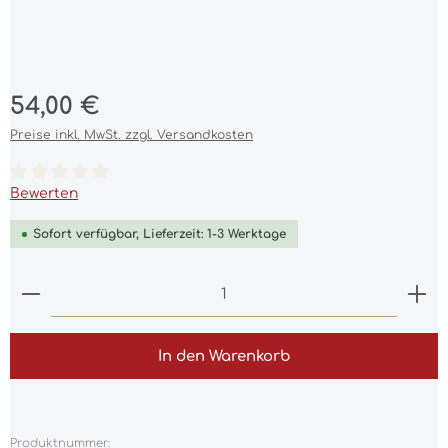
Regulärer Preis:
54,00 €
Preise inkl. MwSt. zzgl. Versandkosten
Durchschnittliche Bewertung von 0 von 5 Sternen
Bewerten
Sofort verfügbar, Lieferzeit: 1-3 Werktage
Produkt Anzahl: Gib den gewünschten Wert ein 
In den Warenkorb
Produktnummer: