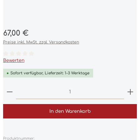
Regulärer Preis:
67,00 €
Preise inkl. MwSt. zzgl. Versandkosten
Durchschnittliche Bewertung von 0 von 5 Sternen
Bewerten
Sofort verfügbar, Lieferzeit: 1-3 Werktage
Produkt Anzahl: Gib den gewünschten Wert ein 
In den Warenkorb
Produktnummer: