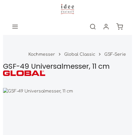
Zum Hauptinhalt springen
Warenk
Kochmesser
Global Classic
GSF-Serie
GSF-49 Universalmesser, 11 cm
Bildergalerie überspringen