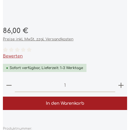
Regulärer Preis:
86,00 €
Preise inkl. MwSt. zzgl. Versandkosten
Durchschnittliche Bewertung von 0 von 5 Sternen
Bewerten
Sofort verfügbar, Lieferzeit: 1-3 Werktage
Produkt Anzahl: Gib den gewünschten Wert ein 
In den Warenkorb
Produktnummer: