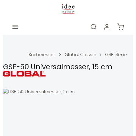
Zum Hauptinhalt springen
Warenk
Kochmesser
Global Classic
GSF-Serie
GSF-50 Universalmesser, 15 cm
Bildergalerie überspringen