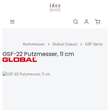
Zum Hauptinhalt springen
Warenk
Kochmesser
Global Classic
GSF-Serie
GSF-22 Putzmesser, 11 cm
Bildergalerie überspringen