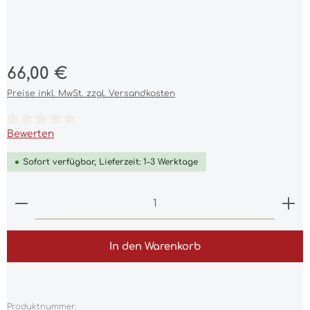
Regulärer Preis:
66,00 €
Preise inkl. MwSt. zzgl. Versandkosten
Durchschnittliche Bewertung von 0 von 5 Sternen
Bewerten
Sofort verfügbar, Lieferzeit: 1-3 Werktage
Produkt Anzahl: Gib den gewünschten Wert ein 
In den Warenkorb
Produktnummer: