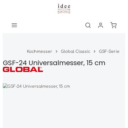
Zum Hauptinhalt springen
Warenk
Kochmesser
Global Classic
GSF-Serie
GSF-24 Universalmesser, 15 cm
Bildergalerie überspringen