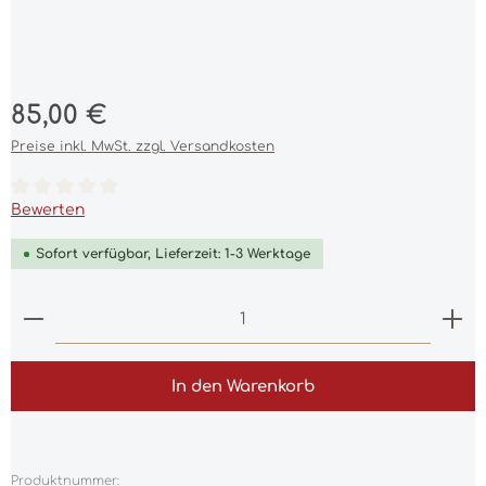
Regulärer Preis:
85,00 €
Preise inkl. MwSt. zzgl. Versandkosten
Durchschnittliche Bewertung von 0 von 5 Sternen
Bewerten
Sofort verfügbar, Lieferzeit: 1-3 Werktage
Produkt Anzahl: Gib den gewünschten Wert ein 
In den Warenkorb
Produktnummer: