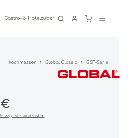
Warenkorb enthält 0
Gastro- & Hotelzubehör
Freizeitartikel
AKTION
Kochmesser
Global Classic
GSF-Serie
s:
 €
St. zzgl. Versandkosten
iche Bewertung von 0 von 5 Sternen