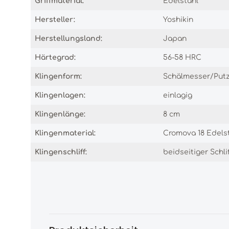
Griffmaterial:
Edelstahl
Hersteller:
Yoshikin
Herstellungsland:
Japan
Härtegrad:
56-58 HRC
Klingenform:
Schälmesser/Put
Klingenlagen:
einlagig
Klingenlänge:
8 cm
Klingenmaterial:
Cromova 18 Edels
Klingenschliff:
beidseitiger Schli