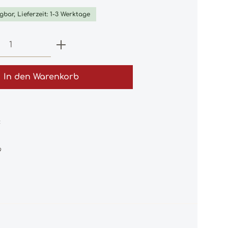
gbar, Lieferzeit: 1-3 Werktage
 Anzahl: Gib den gewünschten Wert e
In den Warenkorb
:
9