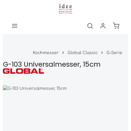
Zum Hauptinhalt springen
Warenk
Kochmesser
Global Classic
G-Serie
G-103 Universalmesser, 15cm
Bildergalerie überspringen