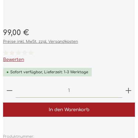
Regulärer Preis:
99,00 €
Preise inkl. MwSt. zzgl. Versandkosten
Durchschnittliche Bewertung von 0 von 5 Sternen
Bewerten
Sofort verfügbar, Lieferzeit: 1-3 Werktage
Produkt Anzahl: Gib den gewünschten Wert ein 
In den Warenkorb
Produktnummer: