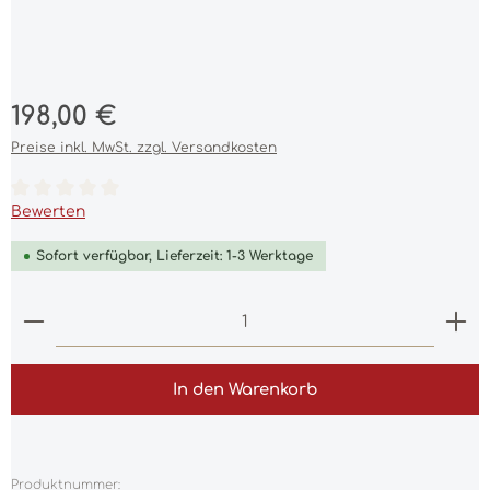
Regulärer Preis:
198,00 €
Preise inkl. MwSt. zzgl. Versandkosten
Durchschnittliche Bewertung von 0 von 5 Sternen
Bewerten
Sofort verfügbar, Lieferzeit: 1-3 Werktage
Produkt Anzahl: Gib den gewünschten Wert ein 
In den Warenkorb
Produktnummer: