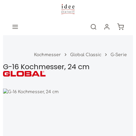
Zum Hauptinhalt springen
Warenk
Kochmesser
Global Classic
G-Serie
G-16 Kochmesser, 24 cm
Bildergalerie überspringen