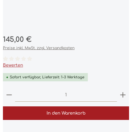
Regulärer Preis:
145,00 €
Preise inkl. MwSt. zzgl. Versandkosten
Durchschnittliche Bewertung von 0 von 5 Sternen
Bewerten
Sofort verfügbar, Lieferzeit: 1-3 Werktage
Produkt Anzahl: Gib den gewünschten Wert ein 
In den Warenkorb