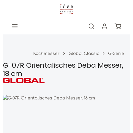
Zum Hauptinhalt springen
Warenk
Kochmesser
Global Classic
G-Serie
G-07R Orientalisches Deba Messer,
18 cm
Bildergalerie überspringen