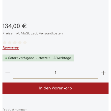
Regulärer Preis:
134,00 €
Preise inkl. MwSt. zzgl. Versandkosten
Durchschnittliche Bewertung von 0 von 5 Sternen
Bewerten
Sofort verfügbar, Lieferzeit: 1-3 Werktage
Produkt Anzahl: Gib den gewünschten Wert ein 
In den Warenkorb
Produktnummer: