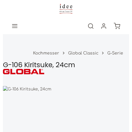
Zum Hauptinhalt springen
Warenk
Kochmesser
Global Classic
G-Serie
G-106 Kiritsuke, 24cm
Bildergalerie überspringen