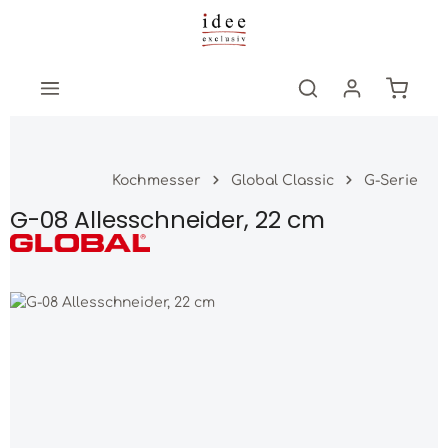
Zum Hauptinhalt springen
Warenk
Kochmesser
Global Classic
G-Serie
G-08 Allesschneider, 22 cm
Bildergalerie überspringen