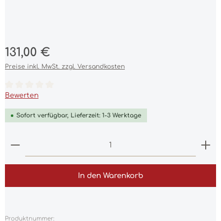
Regulärer Preis:
131,00 €
Preise inkl. MwSt. zzgl. Versandkosten
Durchschnittliche Bewertung von 0 von 5 Sternen
Bewerten
Sofort verfügbar, Lieferzeit: 1-3 Werktage
Produkt Anzahl: Gib den gewünschten Wert ein 
In den Warenkorb
Produktnummer: