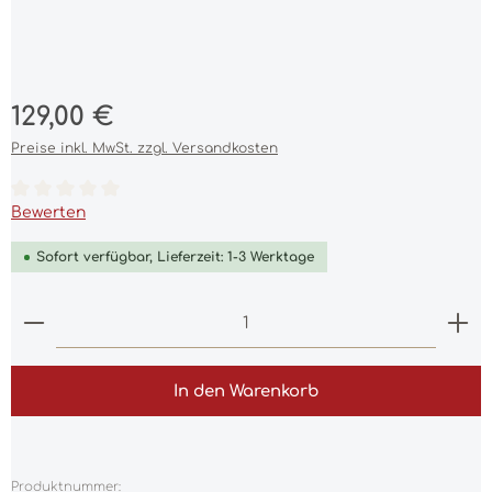
Regulärer Preis:
129,00 €
Preise inkl. MwSt. zzgl. Versandkosten
Durchschnittliche Bewertung von 0 von 5 Sternen
Bewerten
Sofort verfügbar, Lieferzeit: 1-3 Werktage
Produkt Anzahl: Gib den gewünschten Wert ein 
In den Warenkorb
Produktnummer: