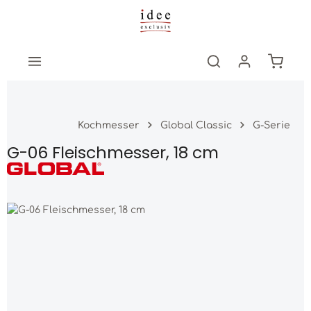
Zum Hauptinhalt springen
Warenk
Kochmesser
Global Classic
G-Serie
G-06 Fleischmesser, 18 cm
Bildergalerie überspringen