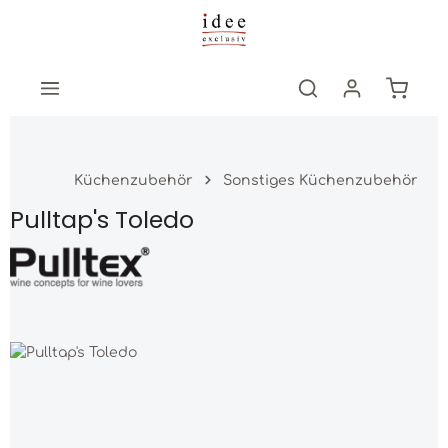
Zum Hauptinhalt springen
Warenk
Küchenzubehör
Sonstiges Küchenzubehör
Pulltap's Toledo
Bildergalerie überspringen