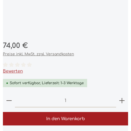
Regulärer Preis:
74,00 €
Preise inkl. MwSt. zzgl. Versandkosten
Durchschnittliche Bewertung von 0 von 5 Sternen
Bewerten
Sofort verfügbar, Lieferzeit: 1-3 Werktage
Produkt Anzahl: Gib den gewünschten Wert ein 
In den Warenkorb