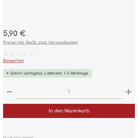
Regulärer Preis:
5,90 €
Preise inkl. MwSt. zzgl. Versandkosten
Durchschnittliche Bewertung von 0 von 5 Sternen
Bewerten
Sofort verfügbar, Lieferzeit: 1-3 Werktage
Produkt Anzahl: Gib den gewünschten Wert ein 
In den Warenkorb
Produktnummer: