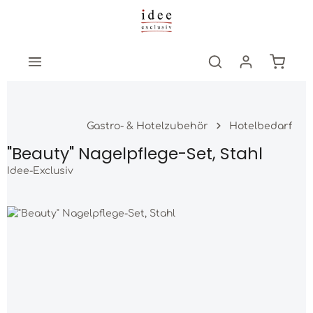
Zum Hauptinhalt springen
Warenk
Gastro- & Hotelzubehör
Hotelbedarf
"Beauty" Nagelpflege-Set, Stahl
Idee-Exclusiv
Bildergalerie überspringen