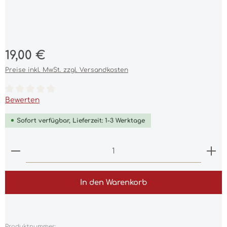
Regulärer Preis:
19,00 €
Preise inkl. MwSt. zzgl. Versandkosten
Durchschnittliche Bewertung von 0 von 5 Sternen
Bewerten
Sofort verfügbar, Lieferzeit: 1-3 Werktage
Produkt Anzahl: Gib den gewünschten Wert ein 
In den Warenkorb
Produktnummer: