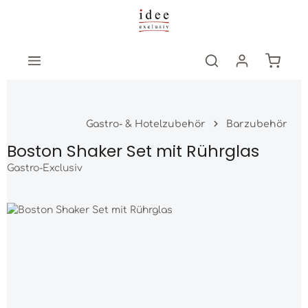
Zum Hauptinhalt springen
Warenk
Gastro- & Hotelzubehör
Barzubehör
Boston Shaker Set mit Rührglas
Gastro-Exclusiv
Bildergalerie überspringen