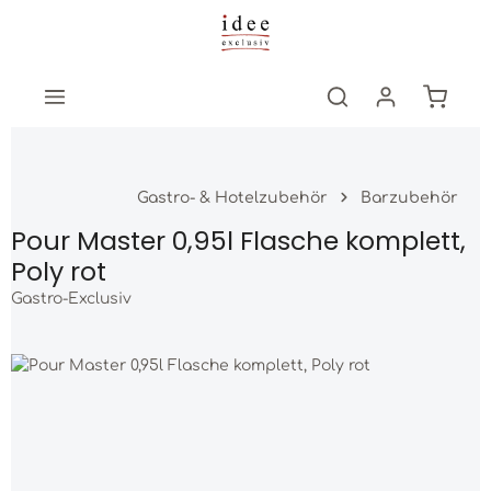
Zum Hauptinhalt springen
Warenk
Gastro- & Hotelzubehör
Barzubehör
Pour Master 0,95l Flasche komplett,
Poly rot
Gastro-Exclusiv
Bildergalerie überspringen