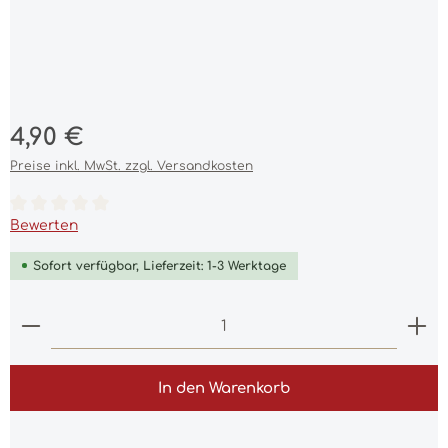
Regulärer Preis:
4,90 €
Preise inkl. MwSt. zzgl. Versandkosten
Durchschnittliche Bewertung von 0 von 5 Sternen
Bewerten
Sofort verfügbar, Lieferzeit: 1-3 Werktage
Produkt Anzahl: Gib den gewünschten Wert ein 
In den Warenkorb