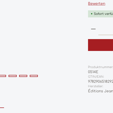
Durchschnittl
Bewerten
Sofort verfü
Produkt
Produktnummer
0514E
GTIN/EAN:
978290651829
Hersteller:
Éditions Jean