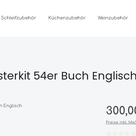
Schleifzubehör
Küchenzubehör
Weinzubehör
terkit 54er Buch Englisc
Regulärer Prei
300,0
Preise inkl. Mw