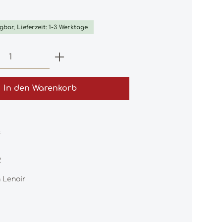
iche Bewertung von 0 von 5 Sternen
gbar, Lieferzeit: 1-3 Werktage
 Anzahl: Gib den gewünschten Wert e
In den Warenkorb
:
2
 Lenoir