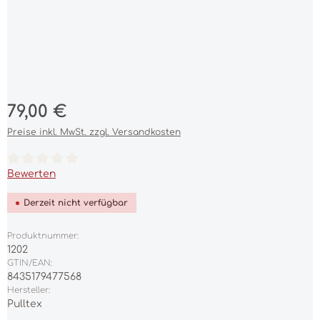
Regulärer Preis:
79,00 €
Preise inkl. MwSt. zzgl. Versandkosten
Durchschnittliche Bewertung von 0 von 5 Sternen
Bewerten
Derzeit nicht verfügbar
Produktnummer:
1202
GTIN/EAN:
8435179477568
Hersteller:
Pulltex