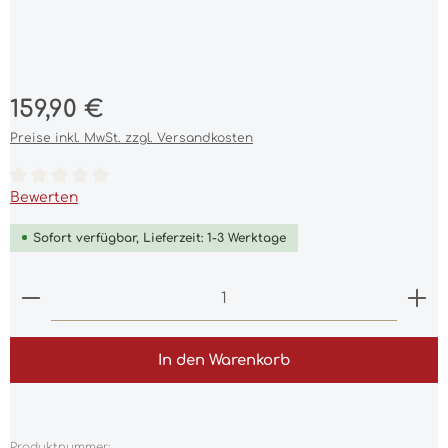
Regulärer Preis:
159,90 €
Preise inkl. MwSt. zzgl. Versandkosten
Durchschnittliche Bewertung von 0 von 5 Sternen
Bewerten
Sofort verfügbar, Lieferzeit: 1-3 Werktage
Produkt Anzahl: Gib den gewünschten Wert ein 
In den Warenkorb
Produktnummer: