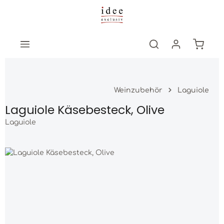
Zum Hauptinhalt springen
Warenk
Weinzubehör
Laguiole
Laguiole Käsebesteck, Olive
Laguiole
Bildergalerie überspringen