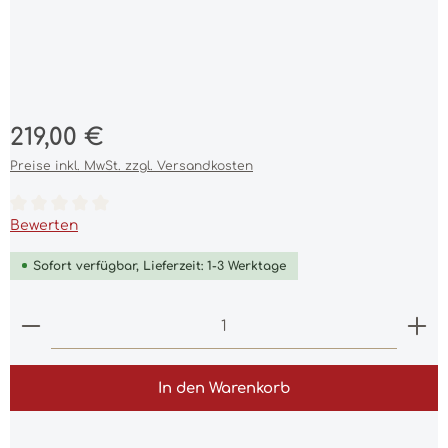
Regulärer Preis:
219,00 €
Preise inkl. MwSt. zzgl. Versandkosten
Durchschnittliche Bewertung von 0 von 5 Sternen
Bewerten
Sofort verfügbar, Lieferzeit: 1-3 Werktage
Produkt Anzahl: Gib den gewünschten Wert ein 
In den Warenkorb