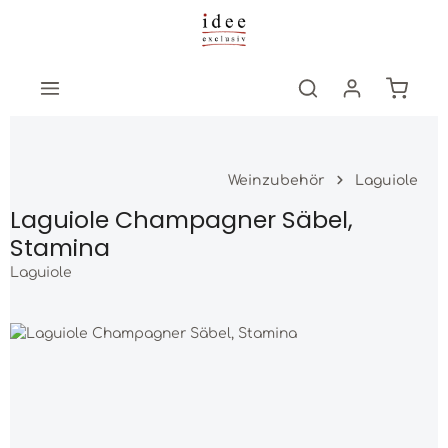
Zum Hauptinhalt springen
Warenk
Weinzubehör
Laguiole
Laguiole Champagner Säbel,
Stamina
Laguiole
Bildergalerie überspringen